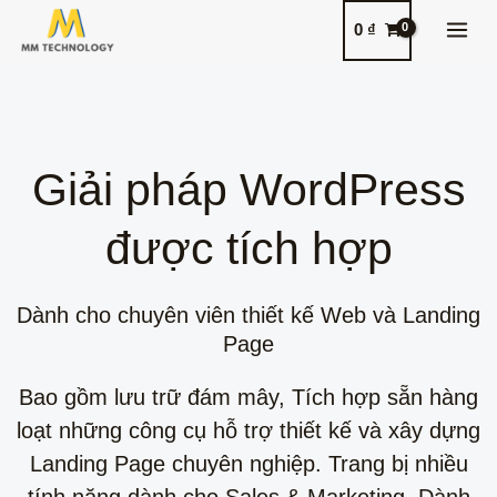
Nhảy
MAI
0
₫
tới
MEN
nội
dung
Giải pháp WordPress
được tích hợp
Dành cho chuyên viên thiết kế Web và Landing
Page
Bao gồm lưu trữ đám mây, Tích hợp sẵn hàng
loạt những công cụ hỗ trợ thiết kế và xây dựng
Landing Page chuyên nghiệp. Trang bị nhiều
tính năng dành cho Sales & Marketing. Dành