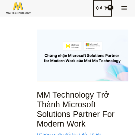
Nhảy
MAI
0
₫
tới
MEN
nội
Điều
dung
hướng
bài
viết
MM Technology Trở
Thành Microsoft
Solutions Partner For
Modern Work
/
Chứng nhận đối tác
/ Bởi
Lê Hà