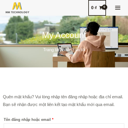
Nhảy
MAI
0
₫
tới
MEN
nội
dung
My Account
Trang tài khoản của tôi
Bắt
Quên mật khẩu? Vui lòng nhập tên đăng nhập hoặc địa chỉ email.
buộc
Bạn sẽ nhận được một liên kết tạo mật khẩu mới qua email.
Tên đăng nhập hoặc email
*