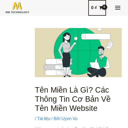
Nhảy
MAI
0
₫
tới
MEN
nội
Điều
dung
hướng
bài
viết
Tên Miền Là Gì? Các
Thông Tin Cơ Bản Về
Tên Miền Website
/
Tài liệu
/ Bởi
Uyen Vu