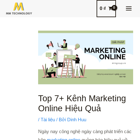
Nhảy
MAI
0
₫
tới
MEN
nội
Điều
dung
hướng
bài
viết
Top 7+ Kênh Marketing
Online Hiệu Quả
/
Tài liệu
/ Bởi
Dinh Huu
Ngày nay công nghệ ngày càng phát triển các