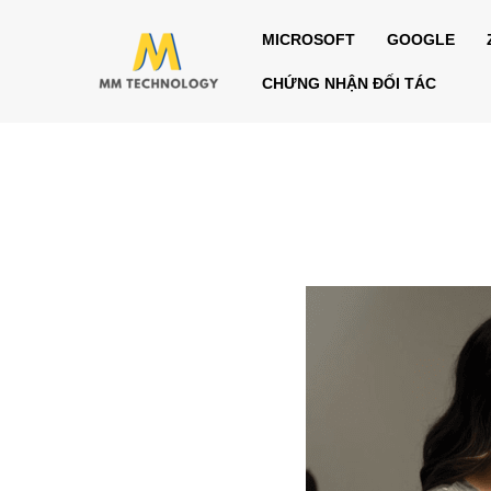
Nhảy
MICROSOFT
GOOGLE
tới
nội
CHỨNG NHẬN ĐỐI TÁC
dung
Điều
hướng
bài
viết