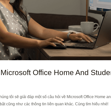
 Microsoft Office Home And Stude
chúng tôi sẽ giải đáp một số câu hỏi về Microsoft Office Home a
bật cũng như các thông tin liên quan khác. Cùng tìm hiểu nhé!